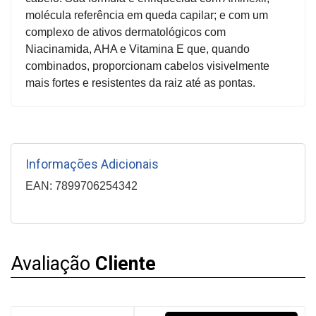
&
molécula referência em queda capilar; e com um
LOCALIZAÇÃO
complexo de ativos dermatológicos com
Niacinamida, AHA e Vitamina E que, quando
combinados, proporcionam cabelos visivelmente
mais fortes e resistentes da raiz até as pontas.
CENTRAL
DE
ATENDIMENTO
Informações Adicionais
LOJAS
MAIS
EAN: 7899706254342
PRÓXIMA
CENTRAL
Avaliação
Cliente
DO
CLIENTE