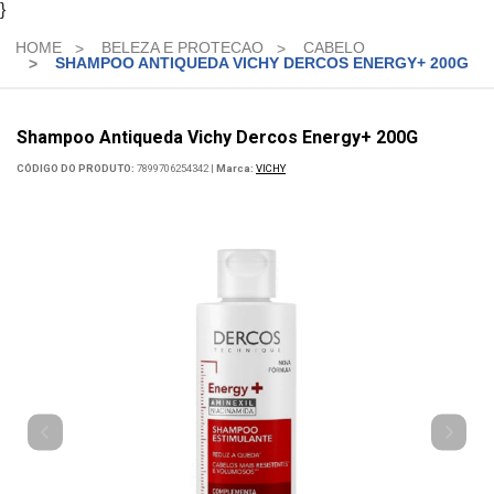
}
HOME
BELEZA E PROTECAO
CABELO
Medicamentos
SHAMPOO ANTIQUEDA VICHY DERCOS ENERGY+ 200G
Saude
e
Shampoo Antiqueda Vichy Dercos Energy+ 200G
Bem
CÓDIGO DO PRODUTO:
7899706254342
|
Marca:
VICHY
Estar
Primeiros
Socorros
Higiene
Beleza
e
Protecao
Dermocosmeticos
Mamae