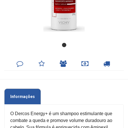
e
Bebe
Dieta
e
Suplemento
Aparelhos
DEIXE
MINHA
INDIQUE
FORMAS
CALCULAR
SEU
LISTA
AO
DE
FRETE
OFERTAS
COMENTÁRIO
DE
AMIGO
PAGAMENTO
DESEJOS
&
PROMOÇÕES
Informações
OFERTAS
O Dercos Energy+ é um shampoo estimulante que
combate a queda e promove volume duradouro ao
ATENDIMENTO
cabelo. Sua fórmula é enriquecida com Aminexil,