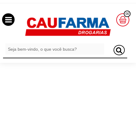
OLÁ
00
,
SEJA
BEM
MINHA
CESTA
VINDO
R$
0,00
LOGIN
&
CADASTRO
MEUS
PEDIDOS
TODOS
DEPARTAMENTOS