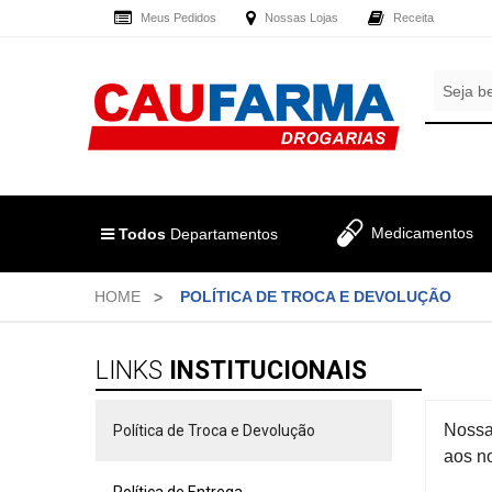
Meus Pedidos
Nossas Lojas
Receita
OLÁ
,
CADASTRE
SEJA
SEU
BEM
E-
VINDO
MAIL
E
RECEBA
LOGIN
Medicamentos
TODAS
Todos
Departamentos
&
AS
PROMOÇÕES
CADASTRO
HOME
POLÍTICA DE TROCA E DEVOLUÇÃO
EXCLUSIVAS.
MEUS
LINKS
INSTITUCIONAIS
PEDIDOS
Nossa
Política de Troca e Devolução
aos no
TODOS
DEPARTAMENTOS