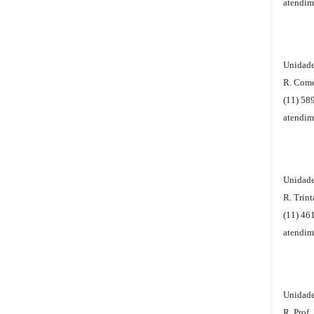
atendim
e
Bebe
Dieta
Unidade
e
R. Come
Suplemento
(11) 58
atendim
Aparelhos
OFERTAS
&
Unidade
PROMOÇÕES
R. Trin
(11) 46
atendim
OFERTAS
Unidade
ATENDIMENTO
R. Prof.