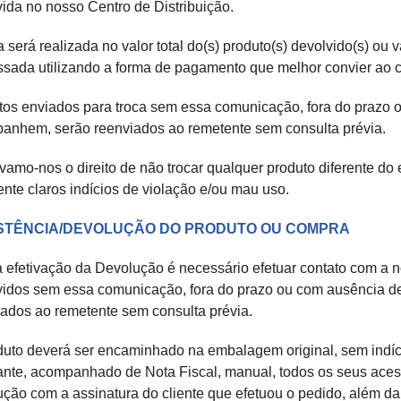
vida no nosso Centro de Distribuição.
a será realizada no valor total do(s) produto(s) devolvido(s) ou 
ssada utilizando a forma de pagamento que melhor convier ao cl
tos enviados para troca sem essa comunicação, fora do prazo o
anhem, serão reenviados ao remetente sem consulta prévia.
vamo-nos o direito de não trocar qualquer produto diferente d
ente claros indícios de violação e/ou mau uso.
STÊNCIA/DEVOLUÇÃO DO PRODUTO OU COMPRA
a efetivação da Devolução é necessário efetuar contato com a 
vidos sem essa comunicação, fora do prazo ou com ausência d
iados ao remetente sem consulta prévia.
duto deverá ser encaminhado na embalagem original, sem indíci
ante, acompanhado de Nota Fiscal, manual, todos os seus acessó
ção com a assinatura do cliente que efetuou o pedido, além da