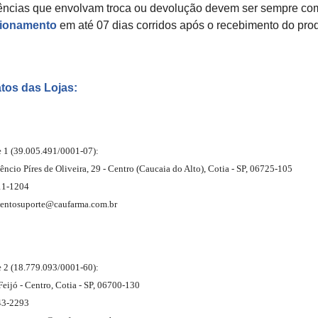
ências que envolvam troca ou devolução devem ser sempre c
cionamento
em até 07 dias corridos após o recebimento do prod
tos das Lojas:
 1 (39.005.491/0001-07):
êncio Píres de Oliveira, 29 - Centro (Caucaia do Alto), Cotia - SP, 06725-105
11-1204
entosuporte@caufarma.com.br
 2 (18.779.093/0001-60):
Feijó - Centro, Cotia - SP, 06700-130
43-2293