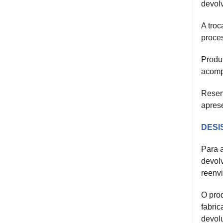
devol
A troc
proce
Produ
acomp
Reser
apres
DESI
Para 
devol
reenv
O pro
fabric
devolu