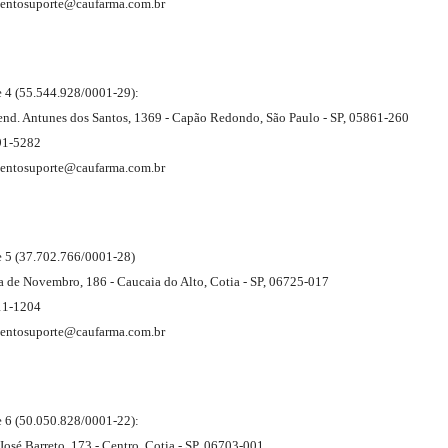
entosuporte@caufarma.com.br
 4 (55.544.928/0001-29):
nd. Antunes dos Santos, 1369 - Capão Redondo, São Paulo - SP, 05861-260
91-5282
entosuporte@caufarma.com.br
 5 (37.702.766/0001-28)
ta de Novembro, 186 - Caucaia do Alto, Cotia - SP, 06725-017
11-1204
entosuporte@caufarma.com.br
 6 (50.050.828/0001-22):
 José Barreto, 173 - Centro, Cotia - SP, 06703-001