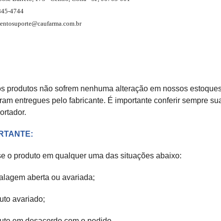
845-4744
entosuporte@caufarma.com.br
s produtos não sofrem nenhuma alteração em nossos estoques.
ram entregues pelo fabricante. É importante conferir sempre su
ortador.
RTANTE:
e o produto em qualquer uma das situações abaixo:
alagem aberta ou avariada;
uto avariado;
duto em desacordo com o pedido.