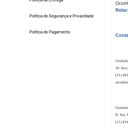
Política de Entrega
Ocorr
Rela
Medicamentos
Política de Segurança e Privacidade
Saude
e
Política de Pagamento
Conta
Bem
Estar
Primeiros
Unidade
Socorros
Av. Inoc
(11) 46
Higiene
atendim
Beleza
e
Protecao
Unidade
Dermocosmeticos
R. Sen. 
(11) 42
Mamae