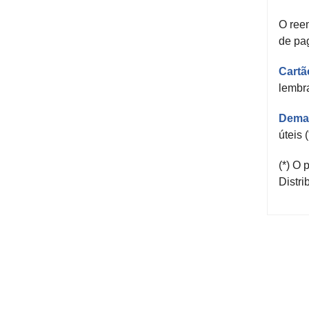
O reem
de pa
Cartã
lembr
Demai
úteis 
(*) O
Distri