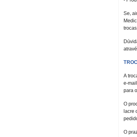
Se, ai
Medica
trocas
Dúvid
atravé
TROC
A troc
e-mail
para o
O pro
lacre 
pedido
O praz