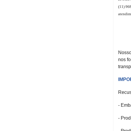
&
(11) 96
LOCALIZAÇÃO
atendim
CENTRAL
DE
ATENDIMENTO
Nosso
nos fo
transp
LOJAS
MAIS
IMPO
PRÓXIMA
Recus
CENTRAL
- Emb
DO
CLIENTE
- Prod
- Pro