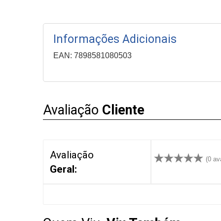
e
Bebe
Informações Adicionais
Dieta
e
EAN: 7898581080503
Suplemento
Aparelhos
Avaliação
Cliente
OFERTAS
&
PROMOÇÕES
Avaliação
(0 av
Geral:
OFERTAS
ATENDIMENTO