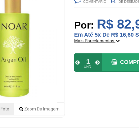
COMENTÁRIO
DE DESEJO
R$ 82,
Por:
Em Até 5x De R$ 16,60 S
Mais Parcelamentos
FORMAS DE PARCELAME
COMP
UND.
1x De R$ 82,99 S/JUROS | Total
2x De R$ 41,50 S/JUROS | Total
3x De R$ 27,66 S/JUROS | Total
4x De R$ 20,75 S/JUROS | Total
Foto
Zoom
Da Imagem
5x De R$ 16,60 S/JUROS | Total