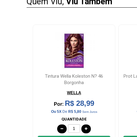
Quem Viu,
Viu Também
&
LOCALIZAÇÃO
CENTRAL
DE
ATENDIMENTO
LOJAS
ton N? 46
Prot Labial Nivea Natural Glow 5,5ml
Ati
MAIS
S
PRÓXIMA
NIVEA
,99
R$ 45,99
Por:
CENTRAL
Ou 5X
De
R$ 9,20
m Juros
Sem Juros
DO
E
QUANTIDADE
CLIENTE