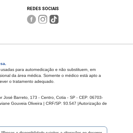
REDES SOCIAIS
isa.
r usadas para automedicação e não substituem, em
ssional da área médica. Somente o médico está apto a
rever o tratamento adequado.
sé Barreto, 173 - Centro, Cotia - SP - CEP: 06703-
viane Gouveia Oliveira | CRF/SP: 93.547 |Autorização de
*Preços e disponibilidade sujeitos a alterações no decorrer