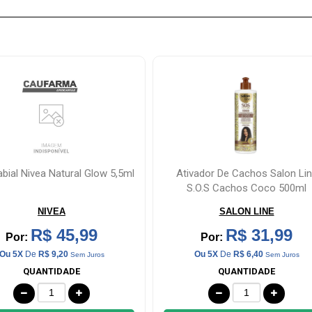
vador De Cachos Salon Line
Máscara Capilar Hidratação
.o.s Cachos Coco 500ml
Profunda Tresemmé 400g
SALON LINE
UNILEVER
R$ 31,99
R$ 31,99
Por:
Por:
Ou 5X
De
R$ 6,40
Ou 5X
De
R$ 6,40
Sem Juros
Sem Juros
QUANTIDADE
QUANTIDADE