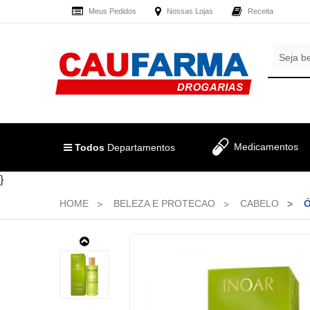
Meus Pedidos
Nossas Lojas
Receita
OLÁ
,
CADASTRE
SEJA
SEU
BEM
E-
VINDO
MAIL
E
RECEBA
LOGIN
Medicamentos
TODAS
Todos
Departamentos
&
AS
PROMOÇÕES
CADASTRO
}
EXCLUSIVAS.
HOME
BELEZA E PROTECAO
CABELO
Ó
MEUS
PEDIDOS
ÓLEO
INOAR
TODOS
ARGAN
DEPARTAMENTOS