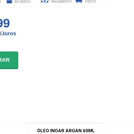
S
AO AMIGO
PAGAMENTO
FRETE
99
/juros
NTO
RAR
: R$ 82,99
: R$ 83,00
: R$ 82,98
: R$ 83,00
: R$ 83,00
ÓLEO INOAR ARGAN 60ML