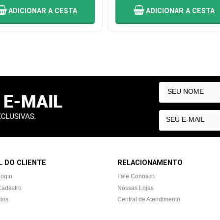
ADICIONAR
A CESTA
ADICIONAR
A CESTA
 DO CLIENTE
RELACIONAMENTO
Login
Fale Conosco
Cadastro
Nossas Lojas
dos
Central de Atendimento