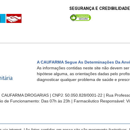
SEGURANÇA E CREDIBILIDADE
A CAUFARMA Segue As Determinações Da Anv
As informações contidas neste site não devem se
hipótese alguma, as orientações dadas pelo profi
diagnosticar qualquer problema de saúde e presc
CAUFARMA DROGARIAS | CNPJ: 50.050.828/0001-22 | Rua Professor Jo
ário de Funcionamento:
Das 07h às 23h
| Farmacêutico Responsável: Vi
a internet. | As fotos contidas em nosso site são meramente ilustrativas. | 