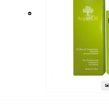
60ML
CÓDIGO
Medicamentos
DO
PRODUTO:
Saude
7898581080503
|
e
Marca:
Bem
INOAR
Estar
Primeiros
Socorros
Higiene
Beleza
e
Protecao
Dermocosmeticos
Mamae