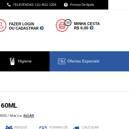
TELEVENDAS: (11) 4611-1204
Precisa De Ajuda
00
MINHA CESTA
FAZER LOGIN
R$ 0,00
OU CADASTRAR
Higiene
Ofertas Especiais
 60ML
503 /
Marca:
INOAR
INDIQUE
FORMAS DE
CALCULAR