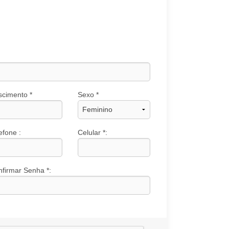
scimento *
Sexo *
efone :
Celular *:
firmar Senha *: