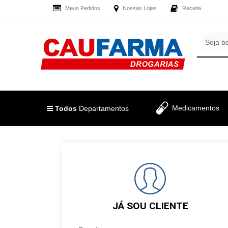
Meus Pedidos
Nossas Lojas
Receita
OLÁ
,
CADASTRE
SEJA
SEU
BEM
E-
VINDO
MAIL
E
RECEBA
LOGIN
Medicamentos
TODAS
Todos
Departamentos
&
AS
PROMOÇÕES
CADASTRO
EXCLUSIVAS.
MEUS
PEDIDOS
JÁ SOU CLIENTE
TODOS
DEPARTAMENTOS