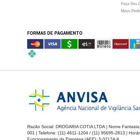
&
Faça Seu 
LOCALIZAÇÃO
Meus Pedi
FORMAS DE PAGAMENTO
CENTRAL
DE
ATENDIMENTO
LOJAS
MAIS
PRÓXIMA
CENTRAL
DO
CLIENTE
Razão Social: DROGARIA COTIA LTDA | Nome Fantasia: 
001 | Telefone: (11) 4611-1204 / (11) 95695-2813 | Hor
Funcionamento da Empresa (AFE):
5.02174-6