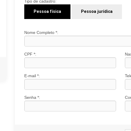
Tipo de cadastro:
Pessoa física
Pessoa jurídica
Nome Completo *:
CPF *:
Na
E-mail *:
Tel
Senha *:
Con