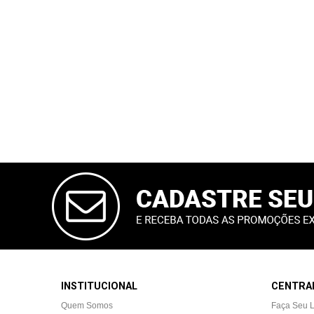
e
Bebe
Dieta
e
Suplemento
Aparelhos
OFERTAS
&
CADASTRAR
PROMOÇÕES
E-MAIL
OFERTAS
INSTITUCIONAL
CENTRAL
ATENDIMENTO
Quem Somos
Faça Seu 