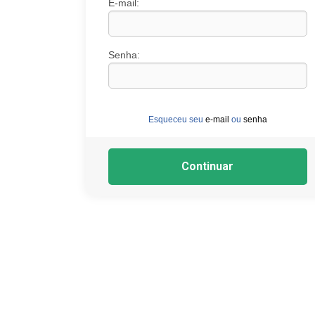
E-mail:
Medicamentos
Senha:
Saude
e
Bem
Estar
Esqueceu seu
e-mail
ou
senha
Primeiros
Socorros
Continuar
Higiene
Beleza
e
Protecao
Dermocosmeticos
Mamae