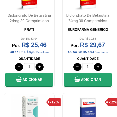
e
Bebe
Dicloridrato De Betaistina
Dicloridrato De Betaistina
24mg 30 Comprimidos
24mg 30 Comprimidos
Dieta
e
PRATI
EUROFARMA GENERICO
Suplemento
De: R$ 33,94
De: R$ 39,55
R$ 25,46
R$ 29,67
Aparelhos
Por:
Por:
Ou 5X
De
R$ 5,09
Ou 5X
De
R$ 5,93
Sem Juros
Sem Juros
QUANTIDADE
QUANTIDADE
OFERTAS
&
PROMOÇÕES
ADICIONAR
ADICIONAR
OFERTAS
ATENDIMENTO