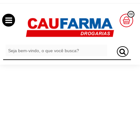
OLÁ
00
,
SEJA
BEM
MINHA
CESTA
VINDO
R$
0,00
LOGIN
&
CADASTRO
MEUS
PEDIDOS
TODOS
DEPARTAMENTOS