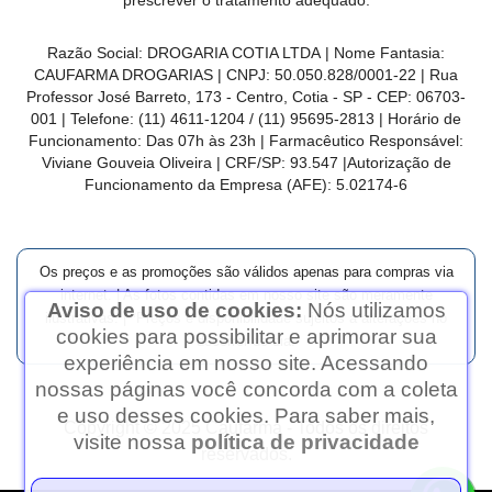
prescrever o tratamento adequado.
Razão Social: DROGARIA COTIA LTDA | Nome Fantasia:
CAUFARMA DROGARIAS | CNPJ: 50.050.828/0001-22 | Rua
Professor José Barreto, 173 - Centro, Cotia - SP - CEP: 06703-
001 | Telefone: (11) 4611-1204 / (11) 95695-2813 | Horário de
Funcionamento:
Das 07h às 23h
| Farmacêutico Responsável:
Viviane Gouveia Oliveira | CRF/SP: 93.547 |Autorização de
Funcionamento da Empresa (AFE):
5.02174-6
Os preços e as promoções são válidos apenas para compras via
internet. | As fotos contidas em nosso site são meramente
Aviso de uso de cookies:
Nós utilizamos
ilustrativas. | *Preços e disponibilidade sujeitos a alterações no
cookies para possibilitar e aprimorar sua
decorrer do dia.
experiência em nosso site. Acessando
nossas páginas você concorda com a coleta
e uso desses cookies. Para saber mais,
Copyright © 2025 Caufarma - Todos os direitos
visite nossa
política de privacidade
reservados.