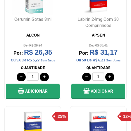
&
LOCALIZAÇÃO
Cerumin Gotas 8ml
Labirin 24mg Com 30
Comprimidos
CENTRAL
ALCON
APSEN
DE
De: R$ 29,94
De: R$ 35,41
ATENDIMENTO
R$ 26,35
R$ 31,17
Por:
Por:
Ou 5X
De
R$ 5,27
Ou 5X
De
R$ 6,23
Sem Juros
Sem Juros
QUANTIDADE
QUANTIDADE
LOJAS
MAIS
PRÓXIMA
ADICIONAR
ADICIONAR
CENTRAL
DO
CLIENTE