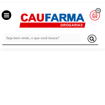
OLÁ
00
,
SEJA
BEM
MINHA
CESTA
VINDO
R$
0,00
LOGIN
&
CADASTRO
MEUS
PEDIDOS
TODOS
DEPARTAMENTOS