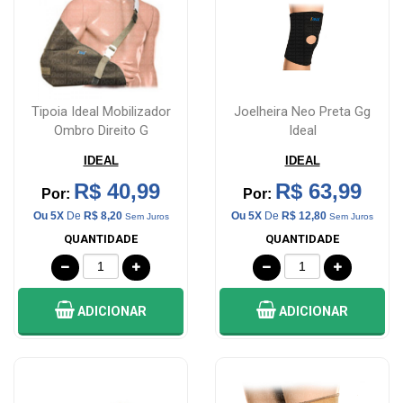
&
LOCALIZAÇÃO
CENTRAL
Tipoia Ideal Mobilizador
Joelheira Neo Preta Gg
Ombro Direito G
Ideal
DE
ATENDIMENTO
IDEAL
IDEAL
R$ 40,99
R$ 63,99
Por:
Por:
LOJAS
Ou 5X
De
R$ 8,20
Ou 5X
De
R$ 12,80
Sem Juros
Sem Juros
MAIS
QUANTIDADE
QUANTIDADE
PRÓXIMA
ADICIONAR
ADICIONAR
CENTRAL
DO
CLIENTE