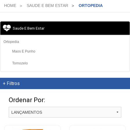
HOME
SAUDE E BEM ESTAR
ORTOPEDIA
Medicamentos
Saude
Saude E Bem Estar
e
Bem
Ortopedia
Estar
Maos E Punho
Primeiros
Tornozelo
Socorros
Higiene
+
Filtros
Beleza
e
Ordenar Por:
Protecao
Dermocosmeticos
Mamae