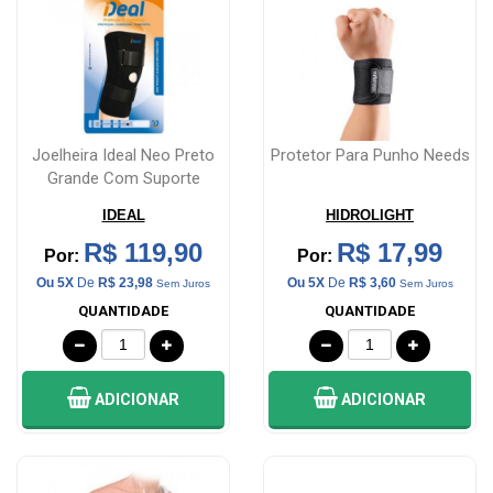
e
Bebe
Dieta
e
Suplemento
Joelheira Ideal Neo Preto
Protetor Para Punho Needs
Grande Com Suporte
Aparelhos
IDEAL
HIDROLIGHT
R$ 119,90
R$ 17,99
OFERTAS
Por:
Por:
&
Ou 5X
De
R$ 23,98
Ou 5X
De
R$ 3,60
Sem Juros
Sem Juros
PROMOÇÕES
QUANTIDADE
QUANTIDADE
ADICIONAR
ADICIONAR
OFERTAS
ATENDIMENTO