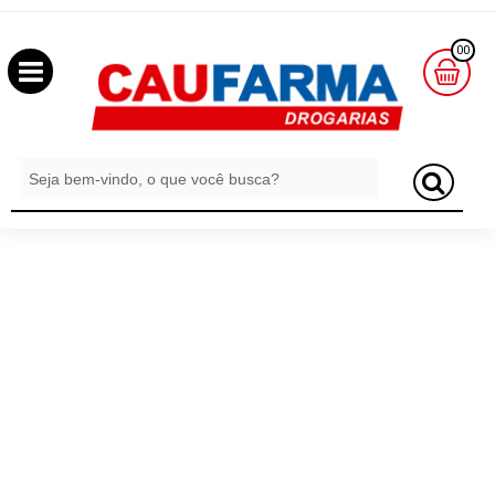
OLÁ
00
,
SEJA
BEM
MINHA
CESTA
VINDO
R$
0,00
LOGIN
&
CADASTRO
MEUS
PEDIDOS
TODOS
DEPARTAMENTOS