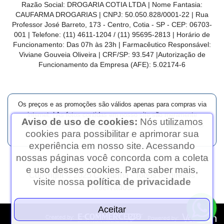
Razão Social: DROGARIA COTIA LTDA | Nome Fantasia:
CAUFARMA DROGARIAS | CNPJ: 50.050.828/0001-22 | Rua
Professor José Barreto, 173 - Centro, Cotia - SP - CEP: 06703-
001 | Telefone: (11) 4611-1204 / (11) 95695-2813 | Horário de
Funcionamento:
Das 07h às 23h
| Farmacêutico Responsável:
Viviane Gouveia Oliveira | CRF/SP: 93.547 |Autorização de
Funcionamento da Empresa (AFE):
5.02174-6
Os preços e as promoções são válidos apenas para compras via
internet. | As fotos contidas em nosso site são meramente
Aviso de uso de cookies:
Nós utilizamos
ilustrativas. | *Preços e disponibilidade sujeitos a alterações no
cookies para possibilitar e aprimorar sua
decorrer do dia.
experiência em nosso site. Acessando
nossas páginas você concorda com a coleta
e uso desses cookies. Para saber mais,
Copyright © 2025 Caufarma - Todos os direitos
visite nossa
política de privacidade
reservados.
Aceitar