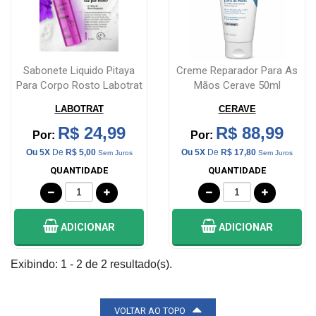
e
Bebe
Dieta
Sabonete Liquido Pitaya
Creme Reparador Para As
e
Para Corpo Rosto Labotrat
Mãos Cerave 50ml
Suplemento
190ml
LABOTRAT
CERAVE
Aparelhos
R$ 24,99
R$ 88,99
Por:
Por:
Ou 5X
De
R$ 5,00
Ou 5X
De
R$ 17,80
Sem Juros
Sem Juros
OFERTAS
QUANTIDADE
QUANTIDADE
&
PROMOÇÕES
ADICIONAR
ADICIONAR
OFERTAS
Exibindo: 1 - 2 de 2 resultado(s).
ATENDIMENTO
VOLTAR AO TOPO