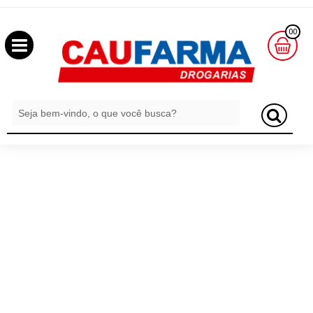
OLÁ
00
,
SEJA
BEM
MINHA
CESTA
VINDO
R$
0,00
LOGIN
&
CADASTRO
MEUS
PEDIDOS
TODOS
DEPARTAMENTOS