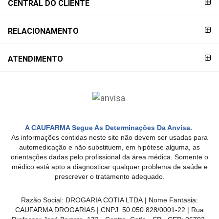
CENTRAL DO CLIENTE
&
LOCALIZAÇÃO
RELACIONAMENTO
ATENDIMENTO
CENTRAL
DE
ATENDIMENTO
LOJAS
A CAUFARMA Segue As Determinações Da Anvisa.
MAIS
As informações contidas neste site não devem ser usadas para
PRÓXIMA
automedicação e não substituem, em hipótese alguma, as
orientações dadas pelo profissional da área médica. Somente o
médico está apto a diagnosticar qualquer problema de saúde e
CENTRAL
prescrever o tratamento adequado.
DO
CLIENTE
Razão Social: DROGARIA COTIA LTDA | Nome Fantasia:
CAUFARMA DROGARIAS | CNPJ: 50.050.828/0001-22 | Rua