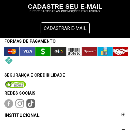
e
CADASTRE SEU E-MAIL
Bebe
E RECEBA TODAS AS PROMOÇÕES EXCLUSIVAS.
Dieta
CADASTRAR E-MAIL
e
Suplemento
FORMAS DE PAGAMENTO
Aparelhos
OFERTAS
&
SEGURANÇA E CREDIBILIDADE
PROMOÇÕES
REDES SOCIAIS
OFERTAS
FORMAS DE
INSTITUCIONAL
PAGAMENTO
ATENDIMENTO